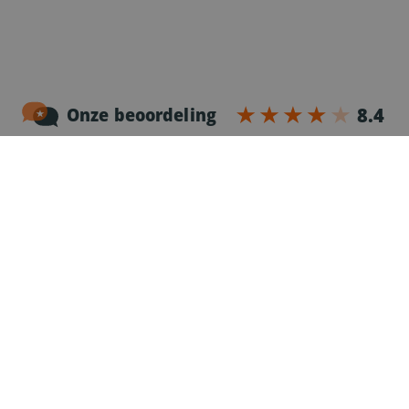
Noordersingel 17 – bus 3
2140 Antwerpen
03-2383952
Erkenningnr. uitzendkantoor VG.2187/U
Voor chauffeurs
Vacatures
343