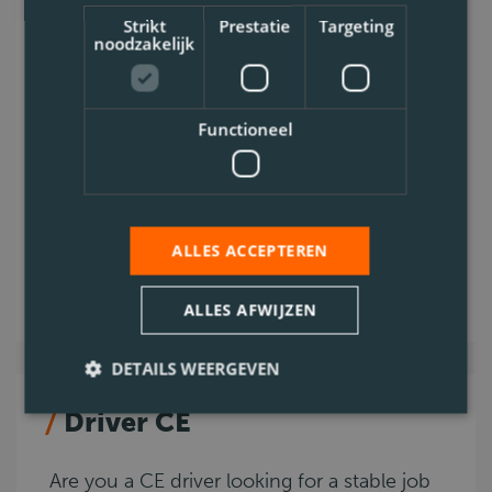
Reageer dan snel.
Strikt
Prestatie
Targeting
noodzakelijk
Duffel
CE
Functioneel
Code 95
0.5. Dedicated transport
Voltijds
Bekijk vacature
ALLES ACCEPTEREN
ALLES AFWIJZEN
DETAILS WEERGEVEN
Driver CE
Are you a CE driver looking for a stable job