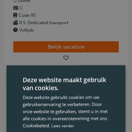
Duffel
C
Code 95
0.5. Dedicated transport
Voltijds
Bekijk vacature
Deze website maakt gebruik
van cookies.
Chauffeur CE
Deze website gebruikt cookies om uw
gebruikerservaring te verbeteren. Door
Ben jij een chauffeur met rijbewijs CE die
onze website te gebruiken, stemt u in met
alle cookies in overeenstemming met ons
een vaste job zoekt met weinig stops,
Cookiebeleid.
Lees verder
nationale en soms internationale ritten?