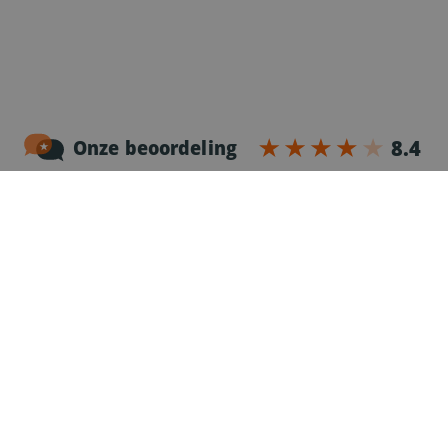
Noordersingel 17 – bus 3
2140 Antwerpen
03-2383952
Erkenningnr. uitzendkantoor VG.2187/U
Voor chauffeurs