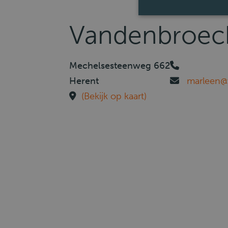
Vandenbroec
Mechelsesteenweg 662
Herent
marleen@
(Bekijk op kaart)