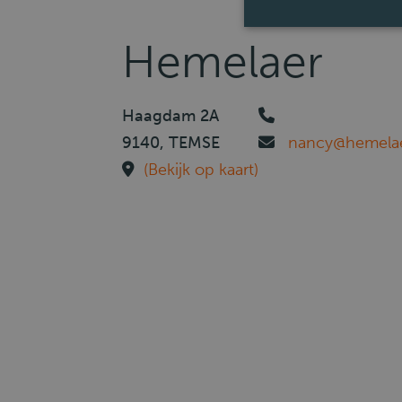
Hemelaer
Haagdam 2A
9140, TEMSE
nancy@hemelae
(Bekijk op kaart)