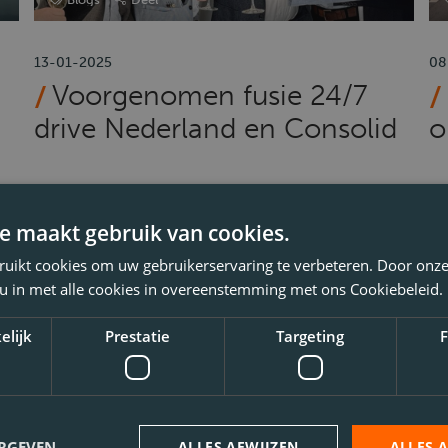
13-01-2025
08
Voorgenomen fusie 24/7
drive Nederland en Consolid
o
e maakt gebruik van cookies.
ruikt cookies om uw gebruikerservaring te verbeteren. Door onze
 u in met alle cookies in overeenstemming met ons Cookiebeleid.
elijk
Prestatie
Targeting
F
je zoekt niet vinden?
 krijg per e-mail bericht zodra de vacature besch
ERGEVEN
ALLES AFWIJZEN
ALLES 