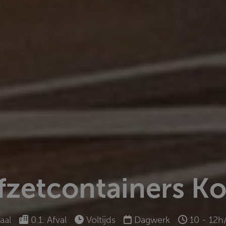
fzetcontainers K
aal
0.1. Afval
Voltijds
Dagwerk
10 - 12h