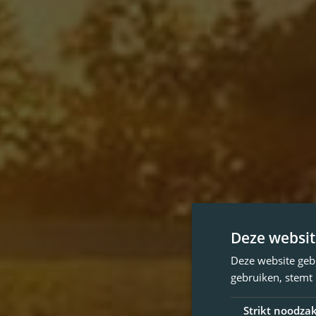
Deze websit
Deze website geb
gebruiken, stemt
Strikt noodzak