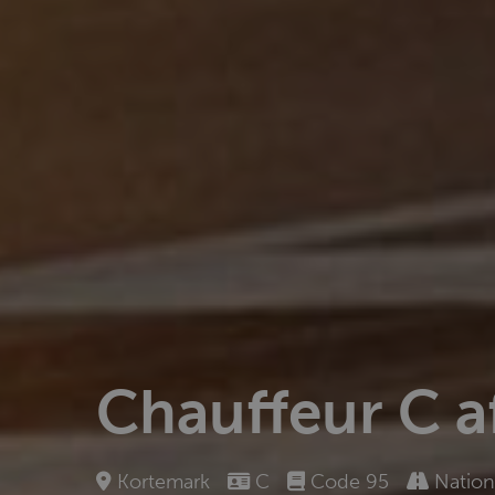
Chauffeur C a
Kortemark
C
Code 95
Nation