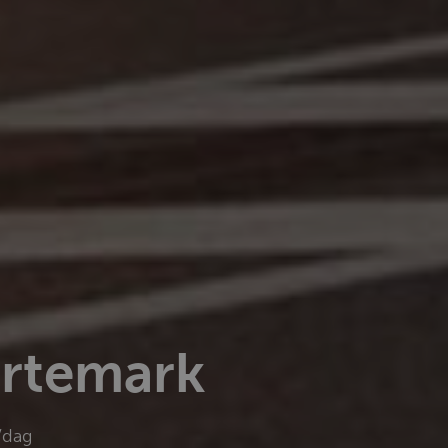
ortemark
/dag