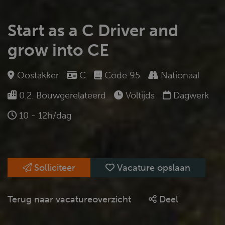
Start as a C Driver and
grow into CE
Oostakker
C
Code 95
Nationaal
0.2. Bouwgerelateerd
Voltijds
Dagwerk
10 - 12h/dag
Solliciteer
Vacature opslaan
Terug naar vacatureoverzicht
Deel