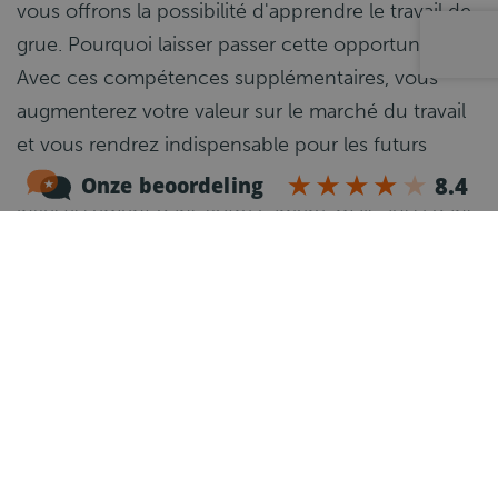
vous offrons la possibilité d'apprendre le travail de
grue. Pourquoi laisser passer cette opportunité ?
Avec ces compétences supplémentaires, vous
augmenterez votre valeur sur le marché du travail
et vous rendrez indispensable pour les futurs
employeurs. C'est non seulement un
investissement dans votre carrière, mais aussi dans
votre développement personnel ! Pourquoi
attendre ? Saisissez cette chance de construire
une carrière réussie en tant que Chauffeur. C'est le
moment idéal pour faire le pas vers un avenir
stimulant et gratifiant, plein de croissance et de
nouvelles expériences. Faites ce premier pas
aujourd'hui.