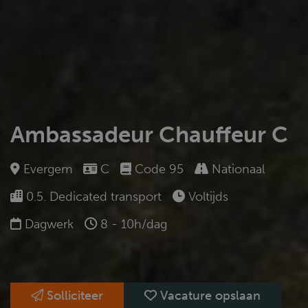
Ambassadeur Chauffeur C
Evergem
C
Code 95
Nationaal
0.5. Dedicated transport
Voltijds
Dagwerk
8 - 10h/dag
Solliciteer
Vacature opslaan