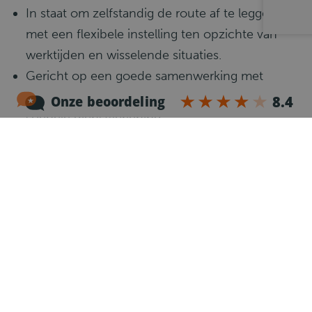
In staat om zelfstandig de route af te leggen,
met een flexibele instelling ten opzichte van
werktijden en wisselende situaties.
Gericht op een goede samenwerking met
logistieke collega's en de planning voor een
soepele dienstverlening.
Je leeft de HACCP en ISO regels strikt na.
Wat gaat er gebeuren?
1
Telefonische kennismaking
Na je sollicitatie nemen we dezelfde werkdag
contact met je op voor een telefonische
kennismaking.