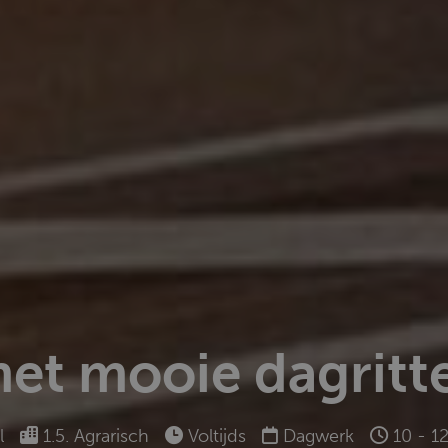
et mooie dagritt
l
1.5. Agrarisch
Voltijds
Dagwerk
10 - 1