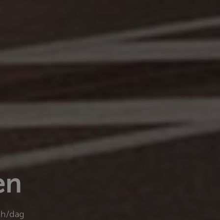
en
2h/dag