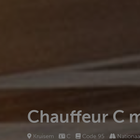
Chauffeur C m
Kruisem
C
Code 95
Nationaa