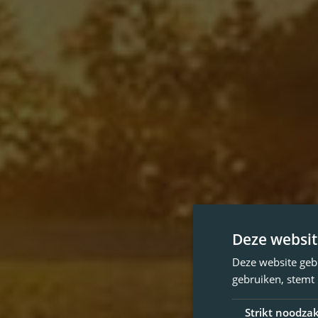
Deze websit
Deze website geb
gebruiken, stemt
Strikt noodzak