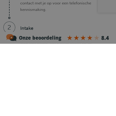
contact met je op voor een telefonische
kennismaking.
2
Intake
Is er een wederzijdse klik? Dan nodigen we je uit
voor een intake. Deze vindt plaats op de
vestiging bij jou in de buurt, maar kan eventueel
ook via een videocall.
3
Voorstellen bij werkgever
Na de intake wordt je direct voorgesteld bij de
werkgever en wordt er zo snel mogelijk een
kennismaking ingepland.
4
Je eerste kilometers