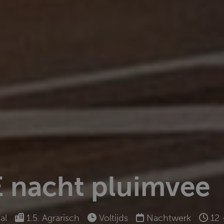
E nacht pluimvee
al
1.5. Agrarisch
Voltijds
Nachtwerk
12 