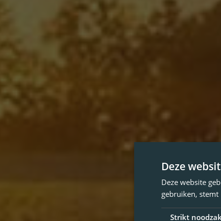
Deze websit
Deze website geb
gebruiken, stemt
Strikt noodzak