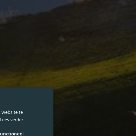
 website te
Lees verder
unctioneel