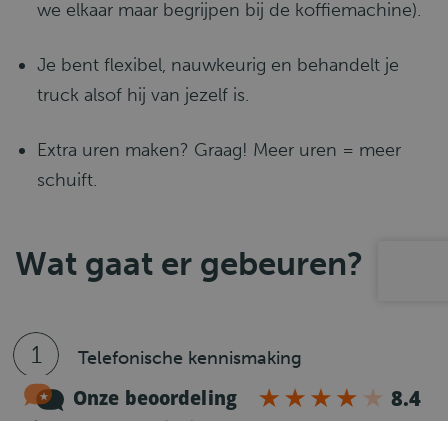
we elkaar maar begrijpen bij de koffiemachine).
Je bent flexibel, nauwkeurig en behandelt je
truck alsof hij van jezelf is.
Extra uren maken? Graag! Meer uren = meer
schuift.
Wat gaat er gebeuren?
1
Telefonische kennismaking
Na je sollicitatie nemen we dezelfde werkdag
contact met je op voor een telefonische
kennismaking.