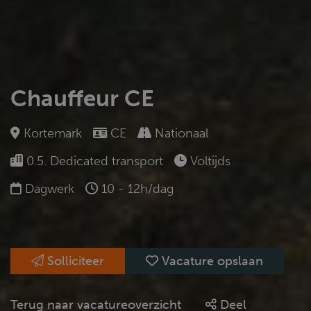
Chauffeur CE
Kortemark
CE
Nationaal
0.5. Dedicated transport
Voltijds
Dagwerk
10 - 12h/dag
Solliciteer
Vacature opslaan
Terug naar vacatureoverzicht
Deel