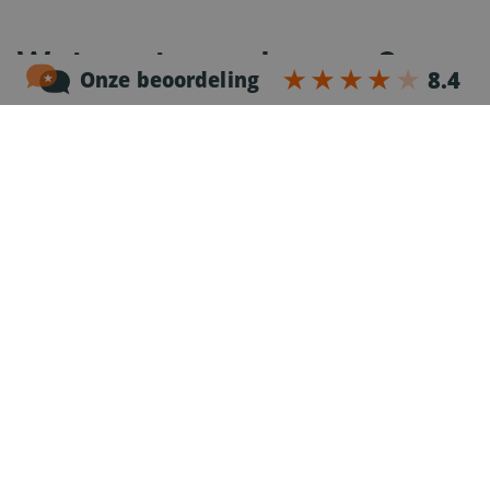
Wat gaat er gebeuren?
1
Telefonische kennismaking
Na je sollicitatie nemen we dezelfde werkdag
contact met je op voor een telefonische
kennismaking.
2
Intake
Is er een wederzijdse klik? Dan nodigen we je uit
voor een intake. Deze vindt plaats op de
vestiging bij jou in de buurt, maar kan eventueel
ook via een videocall.