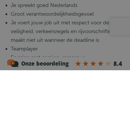
Je spreekt goed Nederlands
Groot verantwoordelijkheidsgevoel
Je voert jouw job uit met respect voor de
veiligheid, verkeersregels en rijvoorschriften,
maakt niet uit wanneer de deadline is
Teamplayer
Ervaring met camion-remorque
Wat gaat er gebeuren?
1
Telefonische kennismaking
Na je sollicitatie nemen we dezelfde werkdag
contact met je op voor een telefonische
kennismaking.