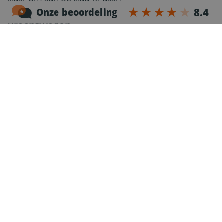
Vrachtwagen
Houd er rekening mee dat je
geen vrachtwagen
mee naar huis
krijgt. Dit is belangrijk om te weten
voor je planning.
Vast in Dienst
Als je vast in dienst bent, krijg je:
€10 per dag onkostenvergoeding
€0,30 cent per jaar opslag
Na
5 jaar
een bedrijfswagen!
Dit is een geweldige kans voor degenen die zich
willen ontwikkelen en een stabiele carrière willen