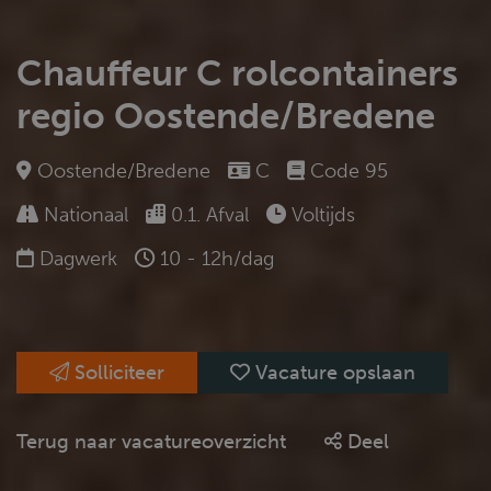
Chauffeur C rolcontainers
regio Oostende/Bredene
Oostende/Bredene
C
Code 95
Nationaal
0.1. Afval
Voltijds
Dagwerk
10 - 12h/dag
Solliciteer
Vacature opslaan
Terug naar vacatureoverzicht
Deel