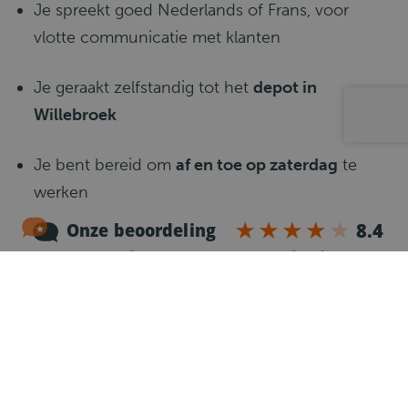
Je spreekt goed Nederlands of Frans, voor
vlotte communicatie met klanten
Je geraakt zelfstandig tot het
depot in
Willebroek
Je bent bereid om
af en toe op zaterdag
te
werken
Je hebt een goed humeur en draagt bij aan
een
positieve werksfeer
Wat gaat er gebeuren?