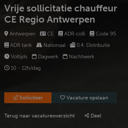
Vrije sollicitatie chauffeur
CE Regio Antwerpen
Antwerpen
CE
ADR colli
Code 95
ADR tank
Nationaal
0.4. Distributie
Voltijds
Dagwerk
Nachtwerk
10 - 12h/dag
Solliciteer
Vacature opslaan
Terug naar vacatureoverzicht
Deel