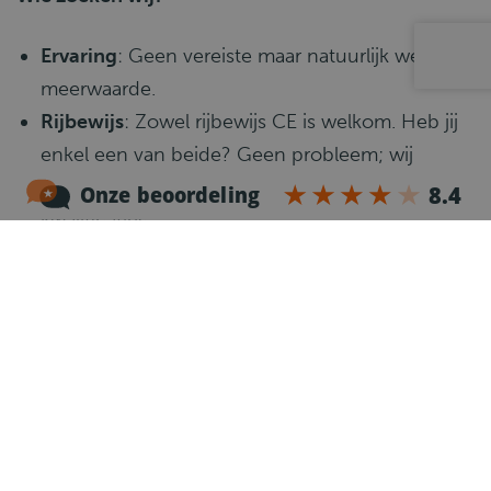
Ervaring
: Geen vereiste maar natuurlijk wel een
meerwaarde.
Rijbewijs
: Zowel rijbewijs CE is welkom. Heb jij
enkel een van beide? Geen probleem; wij
zoeken een match die aansluit bij jouw
kwalificaties.
Taalvaardigheid
: Nederlands, Engels, of Frans -
een goede kennis van een van deze talen is
voldoende.
Flexibiliteit qua locatie
: Onze vacatures zijn
verspreid over heel Vlaanderen en Brussel. Dus
waar je ook woont, we hebben altijd wel een
mogelijkheid in jouw buurt.