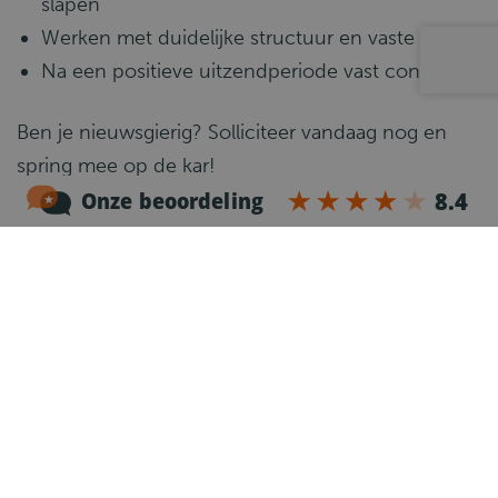
slapen
Werken met duidelijke structuur en vaste routes
Na een positieve uitzendperiode vast contract
Ben je nieuwsgierig? Solliciteer vandaag nog en
spring mee op de kar!
Arbeidsvoorwaarden
Mooi loon +/- €800 tot €1000 netto per week
Maaltijdcheques na 6 maanden
mogelijkheid tot accommodatie
Functie-eisen
Rijbewijs CE met attesten