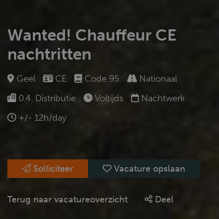
Wanted! Chauffeur CE
nachtritten
Geel
CE
Code 95
Nationaal
0.4. Distributie
Voltijds
Nachtwerk
+/- 12h/day
Solliciteer
Vacature opslaan
Terug naar vacatureoverzicht
Deel