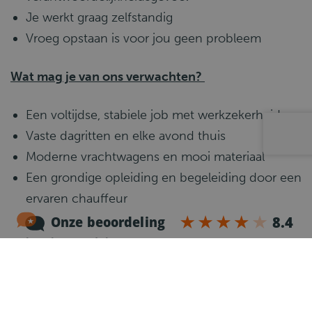
Je werkt graag zelfstandig
Vroeg opstaan is voor jou geen probleem
Wat mag je van ons verwachten?
Een voltijdse, stabiele job met werkzekerheid
Vaste dagritten en elke avond thuis
Moderne vrachtwagens en mooi materiaal
Een grondige opleiding en begeleiding door een
ervaren chauffeur
Aantrekkelijk loonpakket aangevuld met extra
legale voordelen
Klaar om de baan op te gaan in een job met
verantwoordelijkheid, afwisseling en een