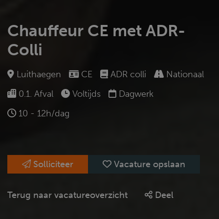
Chauffeur CE met ADR-
Colli
Luithaegen
CE
ADR colli
Nationaal
0.1. Afval
Voltijds
Dagwerk
10 - 12h/dag
Solliciteer
Vacature opslaan
Terug naar vacatureoverzicht
Deel