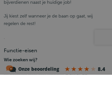
bijverdienen naast je huidige job!
Jij kiest zelf wanneer je de baan op gaat, wij
regelen de rest!
.
Functie-eisen
Wie zoeken wij?
Je beschikt over een rijbewijs
C en/of CE
Voor rijbewijs C of CE beschik je over een
geldige
Code 95
Je bent
flexi-jobgerechtigd
(controleer eenvoudig
je statuut via MyCareer)
Je bent betrouwbaar, stipt en klantvriendelijk