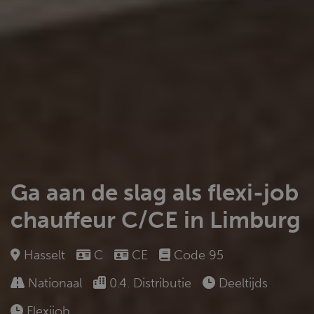
Ga aan de slag als flexi-job
chauffeur C/CE in Limburg
Hasselt
C
CE
Code 95
Nationaal
0.4. Distributie
Deeltijds
Flexijob