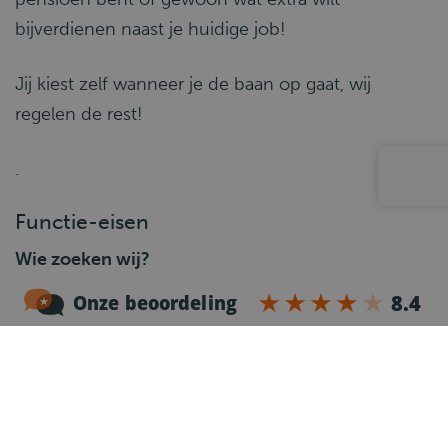
bijverdienen naast je huidige job!
Jij kiest zelf wanneer je de baan op gaat, wij
regelen de rest!
.
Functie-eisen
Wie zoeken wij?
Je beschikt over een rijbewijs
C en/of CE
Voor rijbewijs C of CE beschik je over een
geldige
Code 95
Je bent
flexi-jobgerechtigd
(controleer eenvoudig
je statuut via MyCareer)