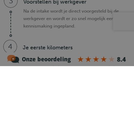
3
Voorstellen bij werkgever
Na de intake wordt je direct voorgesteld bij de
werkgever en wordt er zo snel mogelijk een
kennismaking ingepland.
4
Je eerste kilometers
Is er een klik tussen jou en de werkgever? Dan
maken we het papierwerk in orde en kun je je
eerste kilometers gaan maken.
Heb je nog vragen?