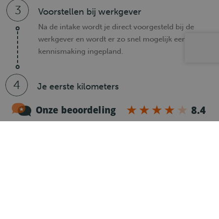
3
Voorstellen bij werkgever
Na de intake wordt je direct voorgesteld bij de
werkgever en wordt er zo snel mogelijk een
kennismaking ingepland.
4
Je eerste kilometers
Is er een klik tussen jou en de werkgever? Dan
maken we het papierwerk in orde en kun je je
eerste kilometers gaan maken.
Heb je nog vragen?