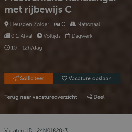
met rijbewijs C
Heusden Zolder
C
Nationaal
0.1. Afval
Voltijds
Dagwerk
10 - 12h/dag
Solliciteer
Vacature opslaan
Terug naar vacatureoverzicht
Deel
Vacature ID : 24N01820-3