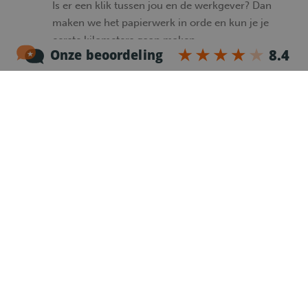
Is er een klik tussen jou en de werkgever? Dan
maken we het papierwerk in orde en kun je je
eerste kilometers gaan maken.
Heb je nog vragen?
Vestiging Vlaanderen