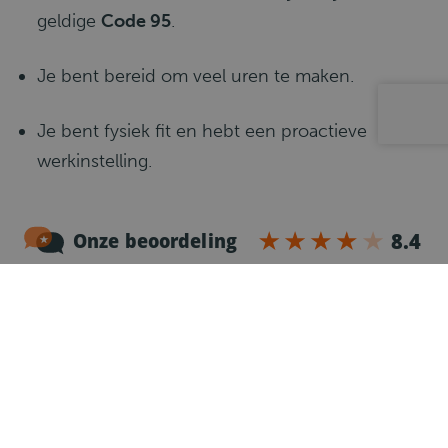
geldige
Code 95
.
Je bent bereid om veel uren te maken.
Je bent fysiek fit en hebt een proactieve
werkinstelling.
Wat gaat er gebeuren?
1
Telefonische kennismaking
Na je sollicitatie nemen we dezelfde werkdag
contact met je op voor een telefonische
kennismaking.