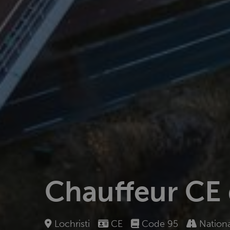
Chauffeur CE 
Lochristi
CE
Code 95
Nationa