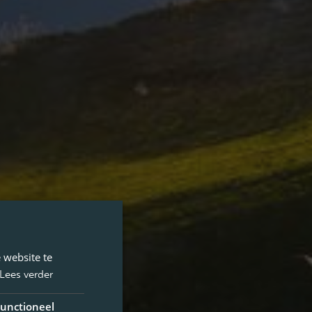
 website te
Lees verder
unctioneel