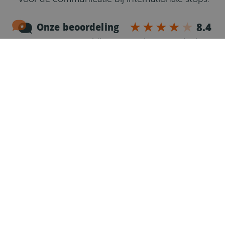
Betrouwbaarheid:
Je bent stipt, komt afspraken
na en gaat zorgvuldig om met het materieel.
Techniek:
Heb je al ervaring met de
Transics
blackbox
? Dan heb je een streepje voor!
Instelling:
Je bent een vroege vogel die
zelfstandig kan werken.
Wat gaat er gebeuren?
1
Telefonische kennismaking