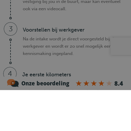
vestiging bij jou in de buurt, maar kan eventueel
ook via een videocall.
3
Voorstellen bij werkgever
Na de intake wordt je direct voorgesteld bij de
werkgever en wordt er zo snel mogelijk een
kennismaking ingepland.
4
Je eerste kilometers
Is er een klik tussen jou en de werkgever? Dan
maken we het papierwerk in orde en kun je je
eerste kilometers gaan maken.
Heb je nog vragen?