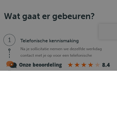
Wat gaat er gebeuren?
1
Telefonische kennismaking
Na je sollicitatie nemen we dezelfde werkdag
contact met je op voor een telefonische
kennismaking.
2
Intake
Is er een wederzijdse klik? Dan nodigen we je uit
voor een intake. Deze vindt plaats op de
vestiging bij jou in de buurt, maar kan eventueel
ook via een videocall.