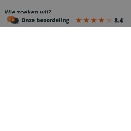
Wie zoeken wij?
Je bent in het bezit van een
rijbewijs C
en een
geldige code 95.
Je werkt nauwkeurig en gaat discreet om met
de vertrouwelijke materialen van onze klanten.
Je spreekt Nederlands.
Je bent fysiek in goede conditie en vindt het fijn
om vroeg uit de veren te zijn.
Wat gaat er gebeuren?