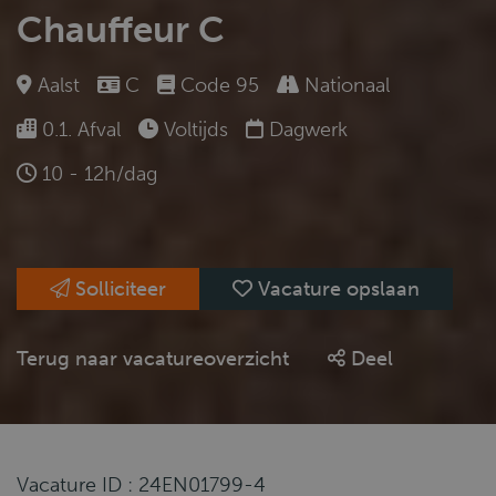
Chauffeur C
Aalst
C
Code 95
Nationaal
0.1. Afval
Voltijds
Dagwerk
10 - 12h/dag
Solliciteer
Vacature opslaan
Terug naar vacatureoverzicht
Deel
Vacature ID : 24EN01799-4