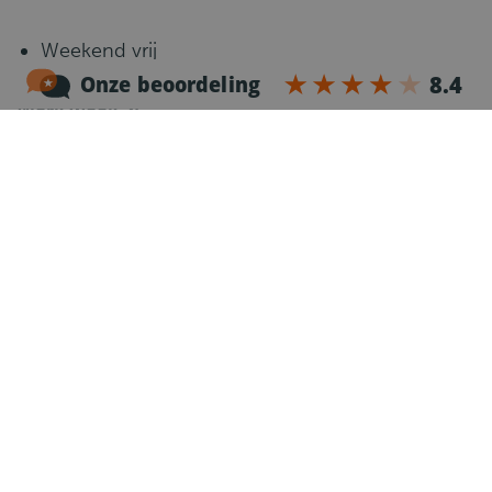
Weekend vrij
Werk week 2:
Maandag: begin 05:00 à 05:30, einde 13:00 (=
C1 ronde)
Dinsdag: begin 05:00 à 05:30, einde 13:00 (= C1
ronde)
Woensdag: begin 05:00 à 05:30, einde 13:00 (=
C1 ronde)
Donderdag: begin 05:00 à 05:30, einde 13:00 (=
C1 ronde)
Vrijdag: begin 05:00 à 05:30, einde 13:00 (= C1
ronde)