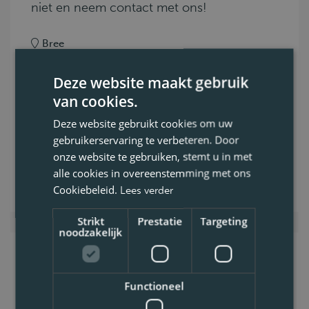
niet en neem contact met ons!
Bree
C
Code 95
Deze website maakt gebruik
0.1. Afval
van cookies.
Voltijds
Deze website gebruikt cookies om uw
gebruikerservaring te verbeteren. Door
Bekijk vacature
onze website te gebruiken, stemt u in met
alle cookies in overeenstemming met ons
Cookiebeleid.
Lees verder
Strikt
Prestatie
Targeting
noodzakelijk
Chauffeur C
perskraakwagen Regio
Functioneel
Antwerpen