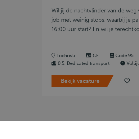
Wil jij de nachtvlinder van de we
job met weinig stops, waarbij je p
16:00 uur start? En wil je terecht
Lochristi
CE
Code 95
0.5. Dedicated transport
Voltij
Bekijk vacature