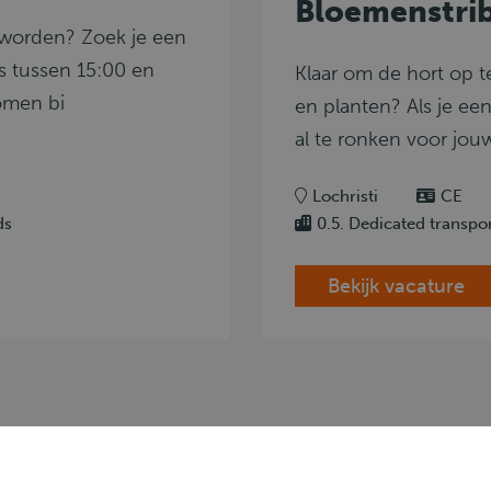
Bloemenstrib
g worden? Zoek je een
as tussen 15:00 en
Klaar om de hort op 
komen bi
en planten? Als je een
al te ronken voor jo
Lochristi
CE
ds
0.5. Dedicated transpo
Bekijk vacature