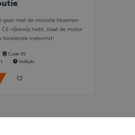
utie
te gaan met de mooiste bloemen
 CE-rijbewijs hebt, staat de motor
uw bloeiende toekomst!
Code 95
rt
Voltijds