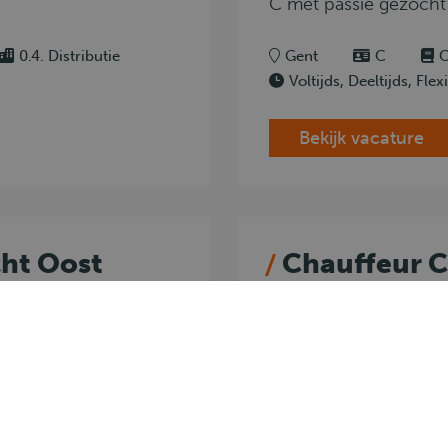
C met passie gezocht
0.4. Distributie
Gent
C
C
Voltijds, Deeltijds, Fle
Bekijk vacature
ht Oost
Chauffeur C
Vlaanderen
r van ons
Chauffeur CE met pa
lijk een Chauffeur CE
versterken en breng j
e weg als wij!
niveau.