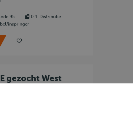
!
ode 95
0.4. Distributie
xibel/inspringer
E gezocht West
ssie gezocht! Kom ons team
e rijvaardigheid naar een hoger