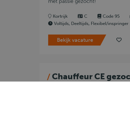
met passie gezocht!
Kortrijk
C
Code 95
Voltijds, Deeltijds, Flexibel/inspringer
Bekijk vacature
Chauffeur CE gezoc
Vlaanderen
Hé jij, ja jij! Word jij de nieuwe ste
chauffeursleger? Wij zoeken name
die net zo gepassioneerd is over d