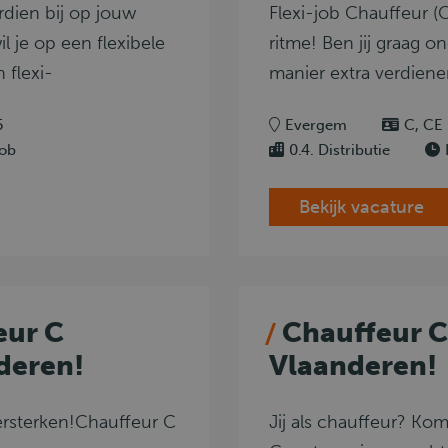
rdien bij op jouw
Flexi-job Chauffeur (
l je op een flexibele
ritme! Ben jij graag o
 flexi-
manier extra verdiene
5
Evergem
C, CE
job
0.4. Distributie
Bekijk vacature
eur C
Chauffeur C
deren!
Vlaanderen!
ersterken!Chauffeur C
Jij als chauffeur? Ko