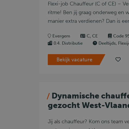
Flexi-job Chauffeur (C of CE) – Ve
ritme! Ben jij graag onderweg en wi
manier extra verdienen? Dan is een
Evergem
C, CE
Code 9
0.4. Distributie
Deeltijds, Flexi
Bekijk vacature
Dynamische chauff
gezocht West-Vlaan
Jij als chauffeur? Kom ons team v