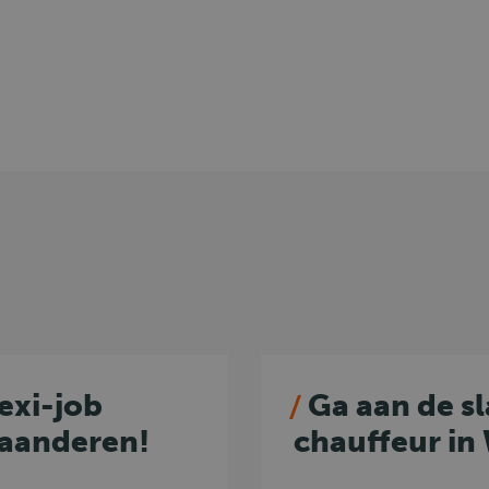
lexi-job
Ga aan de sl
laanderen!
chauffeur in