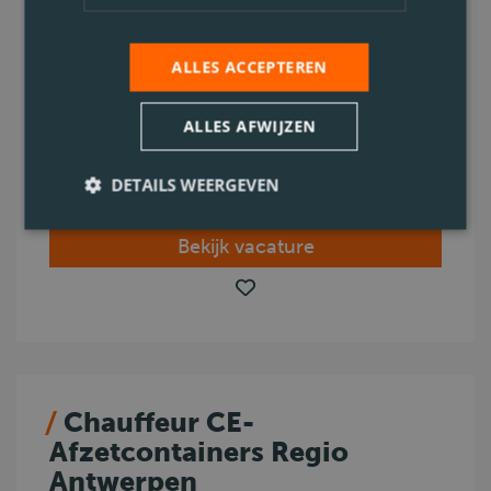
naar op zoek zijn!
ALLES ACCEPTEREN
Antwerpen
C
ALLES AFWIJZEN
Code 95
0.1. Afval
DETAILS WEERGEVEN
Voltijds
Bekijk vacature
Chauffeur CE-
Afzetcontainers Regio
Antwerpen