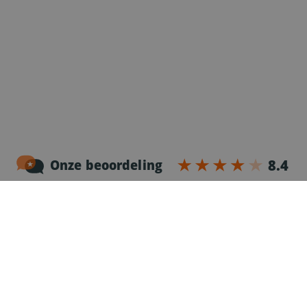
Noordersingel 17 – bus 3
2140 Antwerpen
03-2383952