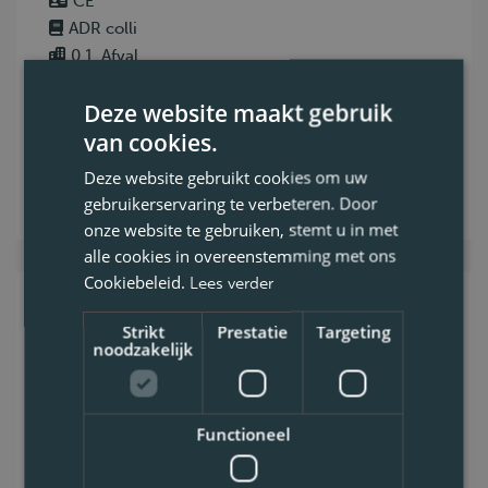
CE
ADR colli
0.1. Afval
Voltijds
Deze website maakt gebruik
van cookies.
Bekijk vacature
Deze website gebruikt cookies om uw
gebruikerservaring te verbeteren. Door
onze website te gebruiken, stemt u in met
alle cookies in overeenstemming met ons
Cookiebeleid.
Lees verder
Chauffeur C rolcontainer
Strikt
Prestatie
Targeting
Regio Antwerpen
noodzakelijk
Draag jij graag bij aan een schone
Functioneel
omgeving? Ben jij niet bang van fysiek
werk? Dan ben jij de chauffeur waar wij